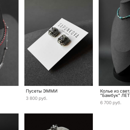
Пусеты ЭММИ
Колье из све
"Бамбук" ЛЕ
3 800 pуб.
6 700 pуб.