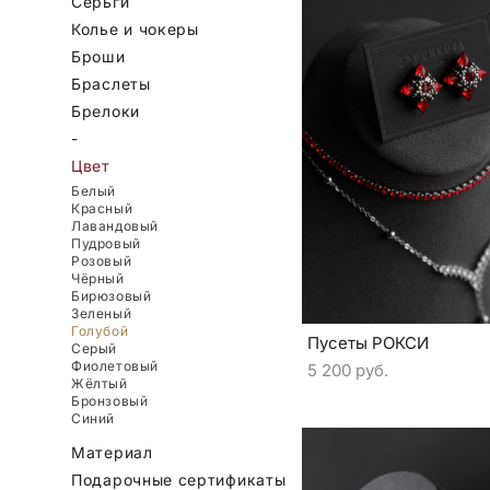
Серьги
Колье и чокеры
Броши
Браслеты
Брелоки
-
Цвет
Белый
Красный
Лавандовый
Пудровый
Розовый
Чёрный
Бирюзовый
Зеленый
Голубой
Пусеты РОКСИ
Серый
Фиолетовый
5 200 pуб.
Жёлтый
Бронзовый
Синий
Материал
Подарочные сертификаты