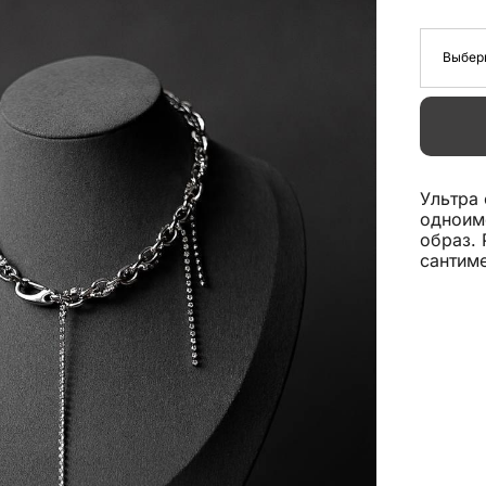
Выбер
Ультра
одноим
образ. 
сантиме