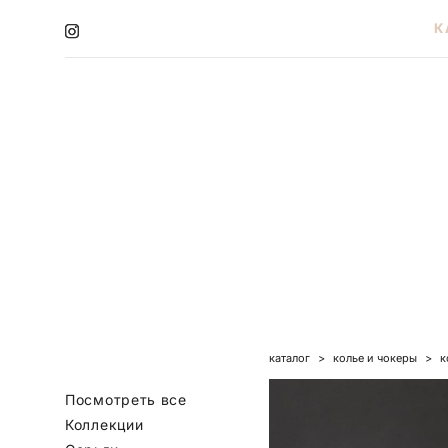
К
К
каталог
>
колье и чокеры
>
к
Посмотреть все
Коллекции